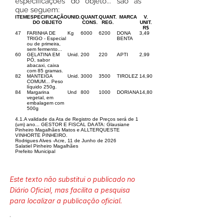
especificações do objeto... são as
que seguem:
ITEM
ESPECIFICAÇÃO
UNID.
QUANT.
QUANT.
MARCA
V.
DO OBJETO
CONS.
REG.
UNIT.
R$
47
FARINHA DE
Kg
6000
6200
DONA
3,49
TRIGO - Especial
BENTA
ou de primeira,
sem fermento...
60
GELATINA EM
Unid.
200
220
APTI
2,99
PÓ, sabor
abacaxi, caixa
com 85 gramas.
82
MANTEIGA
Unid.
3000
3500
TIROLEZ
14,90
COMUM... Peso
líquido 250g.
84
Margarina
Und
800
1000
DORIANA
14,80
vegetal, em
embalagem com
500g
4.1.A validade da Ata de Registro de Preços será de 1
(um) ano... GESTOR E FISCAL DA ATA: Glausiane
Pinheiro Magalhães Matos e ALLTERQUESTE
VINHORTE PINHEIRO.
Rodrigues Alves -Acre, 11 de Junho de 2026
Salatiel Pinheiro Magalhães
Prefeito Municipal
Este texto não substitui o publicado no
Diário Oficial, mas facilita a pesquisa
para localizar a publicação oficial.