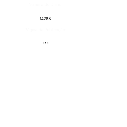
Número do Diário:
14288
Página da Publicação:
414
Data da Publicação:
17 de junho de 2026
Órgão: