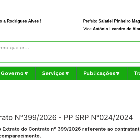
rodriguesalves.ac.gov.br
Portal da Transparência
o a Rodrigues Alves !
Prefeito
Salatiel Pinheiro Ma
Vice
Antônio Leandro de Alm
Governo🔽
Serviços🔽
Publicações🔽
Tr
trato N°399/2026 - PP SRP N°024/2024
o Extrato do Contrato nº 399/2026 referente ao contratan
 comparecimento.