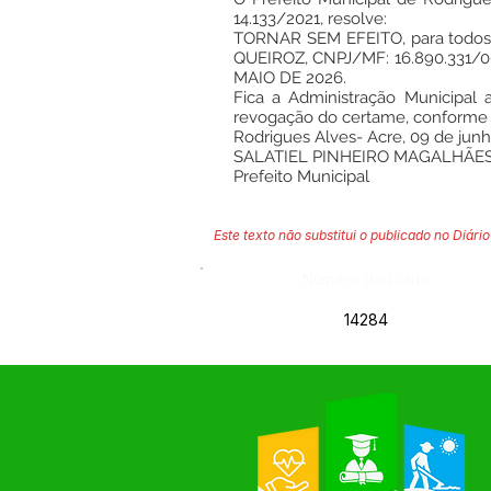
14.133/2021, resolve:
TORNAR SEM EFEITO, para todos 
QUEIROZ, CNPJ/MF: 16.890.331/0
MAIO DE 2026.
Fica a Administração Municipal 
revogação do certame, conforme c
Rodrigues Alves- Acre, 09 de jun
SALATIEL PINHEIRO MAGALHÃE
Prefeito Municipal
Este texto não substitui o publicado no Diário 
Número do Diário:
14284