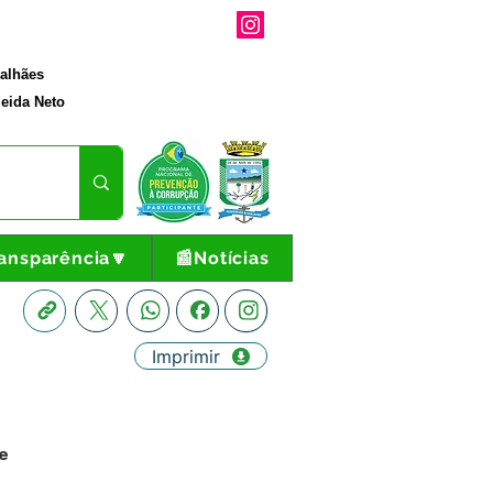
galhães
eida Neto
ansparência🔽
📰Notícias
Imprimir
te