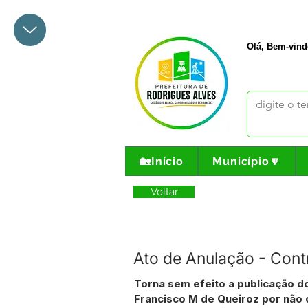
+55 68 3342-1047
prefeito@
Olá, Bem-vind
🏡Início
Município🔽
Voltar
Ato de Anulação - Con
Torna sem efeito a publicação d
Francisco M de Queiroz por não