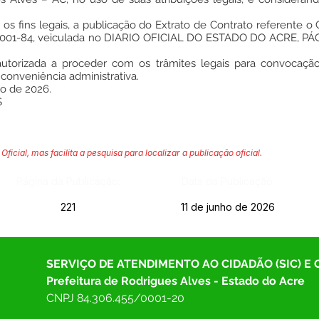
os fins legais, a publicação do Extrato de Contrato referen
001-84, veiculada no DIARIO OFICIAL DO ESTADO DO ACRE, PÁG.
autorizada a proceder com os trâmites legais para convocaçã
onveniência administrativa.
ho de 2026.
S
Oficial, mas facilita a pesquisa para localizar a publicação oficial.
Página da Publicação:
Data da Publicação:
221
11 de junho de 2026
SERVIÇO DE ATENDIMENTO AO CIDADÃO (SIC) E
Prefeitura de Rodrigues Alves - Estado do Acre
CNPJ 
84.306.455/0001-20