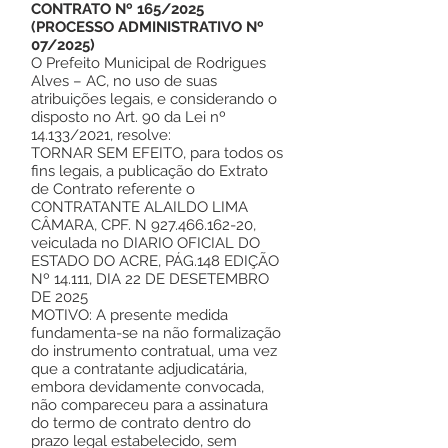
CONTRATO Nº 165/2025
(PROCESSO ADMINISTRATIVO Nº
07/2025)
O Prefeito Municipal de Rodrigues
Alves – AC, no uso de suas
atribuições legais, e considerando o
disposto no Art. 90 da Lei nº
14.133/2021, resolve:
TORNAR SEM EFEITO, para todos os
fins legais, a publicação do Extrato
de Contrato referente o
CONTRATANTE ALAILDO LIMA
CÂMARA, CPF. N
927.466.162-20
,
veiculada no DIARIO OFICIAL DO
ESTADO DO ACRE, PÁG.148 EDIÇÃO
Nº 14.111, DIA 22 DE DESETEMBRO
DE 2025
MOTIVO: A presente medida
fundamenta-se na não formalização
do instrumento contratual, uma vez
que a contratante adjudicatária,
embora devidamente convocada,
não compareceu para a assinatura
do termo de contrato dentro do
prazo legal estabelecido, sem