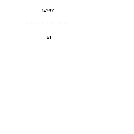
14267
Página da Publicação:
161
Data da Publicação:
16 de maio de 2026
Órgão: