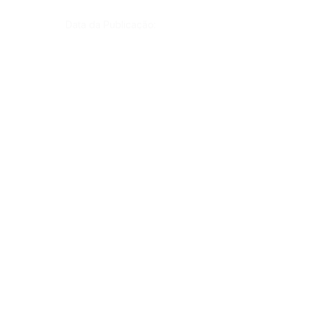
Data da Publicação:
Órgão:
Gab. Prefeito(a)
SERVIÇO DE ATENDIMENTO AO CIDADÃO 
(SIC) E OUVIDORIA