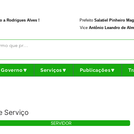
rodriguesalves.ac.gov.br
Portal da Transparência
o a Rodrigues Alves !
Prefeito
Salatiel Pinheiro Ma
Vice
Antônio Leandro de Alm
Governo🔽
Serviços🔽
Publicações🔽
Tr
 Serviço
SERVIDOR