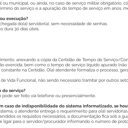
l ou municipal, ou ainda, no caso de serviço militar obrigatório, c
término do serviço e a apuração do tempo de serviço em anos, me
/ou execução?
chegada do(a) servidor(a), sem necessidade de senhas.
o dura 30 dias úteis.
uerimento, anexando a cópia da Certidão de Tempo de Serviço/C
ção exercida, bem como o tempo de serviço líquido apurado (nã
), constante na Certidão. O(a) atendente formaliza o processo, 
 de Vida Funcional, não sendo necessário tramitar por outros seto
do serviço?
ode ser feito via telefone ou presencialmente.
 caso de indisponibilidade do sistema informatizado, se hou
istema, o atendente entrega o requerimento para o(a) servidor(a
endidos os requisitos necessários, a documentação fica sob a gu
 e ligar para o servidor/procurador informando o número de proto