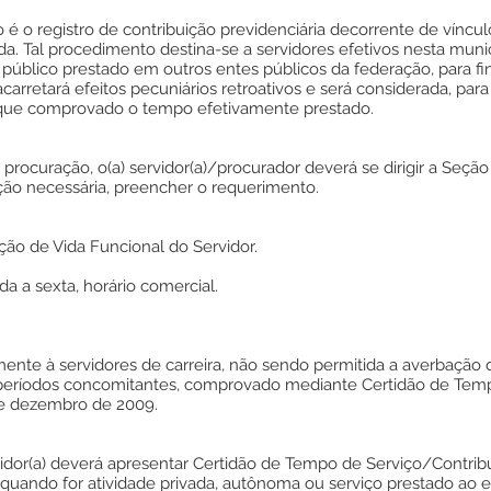
 o registro de contribuição previdenciária decorrente de víncul
ada. Tal procedimento destina-se a servidores efetivos nesta muni
úblico prestado em outros entes públicos da federação, para fin
carretará efeitos pecuniários retroativos e será considerada, par
 que comprovado o tempo efetivamente prestado.
rocuração, o(a) servidor(a)/procurador deverá se dirigir a Seção
ão necessária, preencher o requerimento.
ção de Vida Funcional do Servidor.
 a sexta, horário comercial.
amente à servidores de carreira, não sendo permitida a averbaçã
e períodos concomitantes, comprovado mediante Certidão de Temp
 de dezembro de 2009.
vidor(a) deverá apresentar Certidão de Tempo de Serviço/Contribu
 quando for atividade privada, autônoma ou serviço prestado ao 