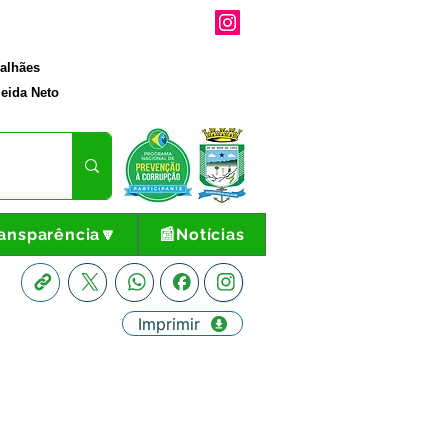
galhães
eida Neto
ansparência🔽
📰Notícias
Imprimir