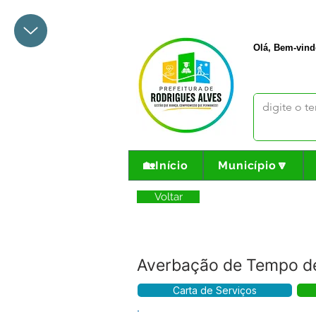
+55 68 3342-1047
prefeito@
Olá, Bem-vind
🏡Início
Município🔽
Voltar
Averbação de Tempo de
Carta de Serviços