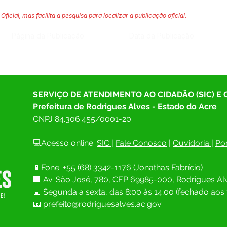
Oficial, mas facilita a pesquisa para localizar a publicação oficial.
Página da Publicação:
Data da Publicação:
SERVIÇO DE ATENDIMENTO AO CIDADÃO (SIC) E
Prefeitura de Rodrigues Alves - Estado do Acre
CNPJ 
84.306.455/0001-20
💻Acesso online: 
SIC 
| 
Fale Conosco
 | 
Ouvidoria
| 
Por
📱Fone: +55 (68) 
3342-1176 (Jonathas Fabrício)
🏢 
Av. São José, 780, CEP 69985-000, Rodrigues Alv
📅 Segunda a sexta, das 8:00 às 14;00 (fechado aos 
📧
prefeito@rodriguesalves.ac.gov.