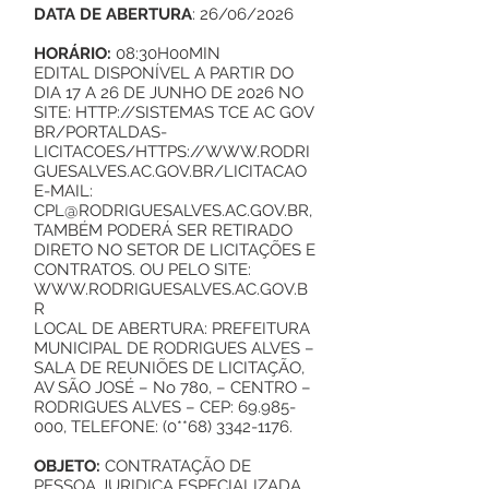
DATA DE ABERTURA
: 26/06/2026
HORÁRIO:
08:30H00MIN
EDITAL DISPONÍVEL A PARTIR DO
DIA 17 A 26 DE JUNHO DE 2026 NO
SITE:
HTTP://SISTEMAS
TCE AC GOV
BR/PORTALDAS-
LICITACOES/
HTTPS://WWW.RODRI
GUESALVES.AC.GOV.BR/LICITACAO
E-MAIL:
CPL@RODRIGUESALVES.AC.GOV.BR
,
TAMBÉM PODERÁ SER RETIRADO
DIRETO NO SETOR DE LICITAÇÕES E
CONTRATOS. OU PELO SITE:
WWW.RODRIGUESALVES.AC.GOV.B
R
LOCAL DE ABERTURA: PREFEITURA
MUNICIPAL DE RODRIGUES ALVES –
SALA DE REUNIÕES DE LICITAÇÃO,
AV SÃO JOSÉ – No 780, – CENTRO –
RODRIGUES ALVES – CEP:
69.985-
000
, TELEFONE: (0**68)
3342-1176
.
OBJETO:
CONTRATAÇÃO DE
PESSOA JURIDICA ESPECIALIZADA