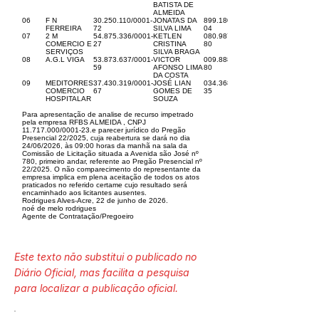
BATISTA DE
ALMEIDA
06
F N
30.250.110
/0001-
JONATAS DA
899.180.022-
FERREIRA
72
SILVA LIMA
04
07
2 M
54.875.336
/0001-
KETLEN
080.987.302-
COMERCIO E
27
CRISTINA
80
SERVIÇOS
SILVA BRAGA
08
A.G.L VIGA
53.873.637
/0001-
VICTOR
009.888.012-
59
AFONSO LIMA
80
DA COSTA
09
MEDITORRES
37.430.319
/0001-
JOSÉ LIAN
034.368.552-
COMERCIO
67
GOMES DE
35
HOSPITALAR
SOUZA
Para apresentação de analise de recurso impetrado
pela empresa RFBS ALMEIDA , CNPJ
11.717.000
/0001-23.e parecer jurídico do Pregão
Presencial 22/2025, cuja reabertura se dará no dia
24/06/2026, às 09:00 horas da manhã na sala da
Comissão de Licitação situada a Avenida são José nº
780, primeiro andar, referente ao Pregão Presencial nº
22/2025. O não comparecimento do representante da
empresa implica em plena aceitação de todos os atos
praticados no referido certame cujo resultado será
encaminhado aos licitantes ausentes.
Rodrigues Alves-Acre, 22 de junho de 2026.
noé de melo rodrigues
Agente de Contratação/Pregoeiro
Este texto não substitui o publicado no
Diário Oficial, mas facilita a pesquisa
para localizar a publicação oficial.