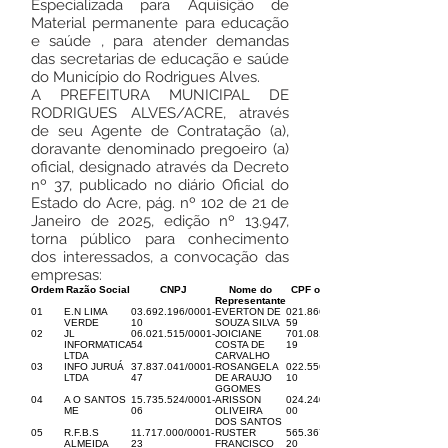
Especializada para Aquisição de
Material permanente para educação
e saúde , para atender demandas
das secretarias de educação e saúde
do Município do Rodrigues Alves.
A PREFEITURA MUNICIPAL DE
RODRIGUES ALVES/ACRE, através
de seu Agente de Contratação (a),
doravante denominado pregoeiro (a)
oficial, designado através da Decreto
nº 37, publicado no diário Oficial do
Estado do Acre, pág. nº 102 de 21 de
Janeiro de 2025, edição nº 13.947,
torna público para conhecimento
dos interessados, a convocação das
empresas:
Ordem
Razão Social
CNPJ
Nome do
CPF ou RG
Representante
01
E.N LIMA
03.692.196
/0001-
EVERTON DE
021.866.412-
VERDE
10
SOUZA SILVA
59
02
JL
06.021.515
/0001-
JOICIANE
701.081.532-
INFORMATICA
54
COSTA DE
19
LTDA
CARVALHO
03
INFO JURUÁ
37.837.041
/0001-
ROSANGELA
022.556.922-
LTDA
47
DE ARAUJO
10
GGOMES
04
A O SANTOS
15.735.524
/0001-
ARISSON
024.240.472-
ME
06
OLIVEIRA
00
DOS SANTOS
05
R.F.B.S
11.717.000
/0001-
RUSTER
565.367.632-
ALMEIDA
23
FRANCISCO
20