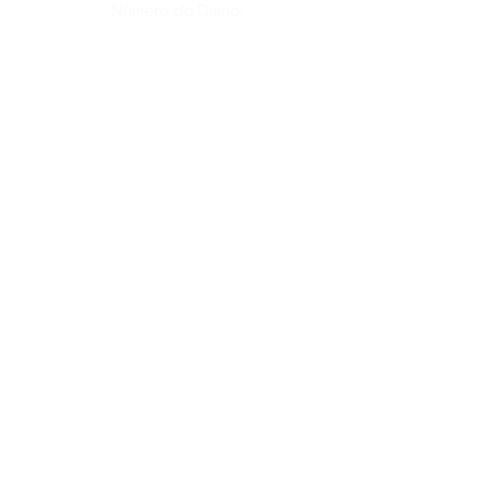
Número do Diário:
14293
Página da Publicação:
253
Data da Publicação:
24 de junho de 2026
Órgão: