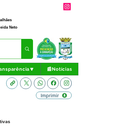
galhães
eida Neto
ansparência🔽
📰Notícias
Imprimir
tivas