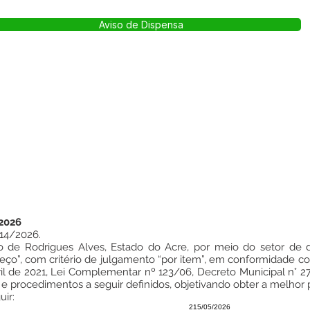
Aviso de Dispensa
2026
14/2026.
 de Rodrigues Alves, Estado do Acre, por meio do setor de de 
eço”, com critério de julgamento “por item”, em conformidade com 
bril de 2021, Lei Complementar nº 123/06, Decreto Municipal n° 2
s e procedimentos a seguir definidos, objetivando obter a melhor
ir:
215/05/2026