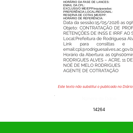
HORÁRIO DA FASE DE LANCES:
EMAIL DA CPL:
EXCLUSIVO ME/EPP/equiparadas:
PREFERÊNCIA LOCAL/REGIONAL:
RESERVA DE COTAS ME/EPP:
HORÁRIO DE REFERÊNCIA:
Data da sessão:15/05/2026 as 09
Objeto: CONTRATAÇÃO DE PRO
RETENÇÕES DE INSS E IRRF AO 
Local:Prefeitura de Rodriguesa Al
Link para consiltas e
email:
cpl@rodriguesalves.ac.gov.b
Horário da Abertura: as 09hs00mi
RODRIGUES ALVES – ACRE, 11 DE
NOÉ DE MELO RODRIGUES
AGENTE DE COTRATAÇÃO
Este texto não substitui o publicado no Diário 
Número do Diário:
14264