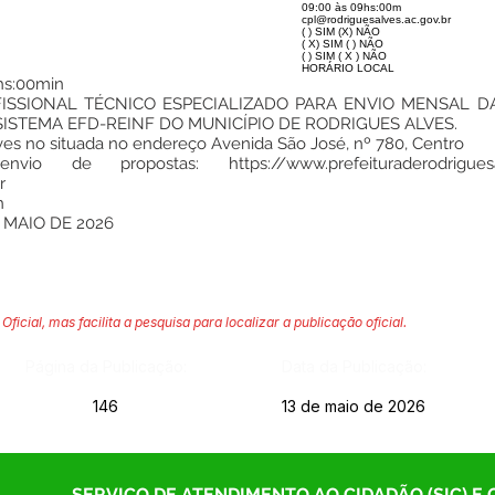
09:00 às 09hs:00m
cpl@rodriguesalves.ac.gov.br
( ) SIM (X) NÃO
( X) SIM ( ) NÃO
( ) SIM ( X ) NÃO
HORÁRIO LOCAL
hs:00min
FISSIONAL TÉCNICO ESPECIALIZADO PARA ENVIO MENSAL D
SISTEMA EFD-REINF DO MUNICÍPIO DE RODRIGUES ALVES.
ves no situada no endereço Avenida São José, nº 780, Centro
 envio de propostas:
https://www.prefeituraderodriguesa
r
n
 MAIO DE 2026
Oficial, mas facilita a pesquisa para localizar a publicação oficial.
Página da Publicação:
Data da Publicação:
146
13 de maio de 2026
SERVIÇO DE ATENDIMENTO AO CIDADÃO (SIC) E