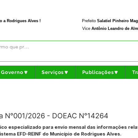
rodriguesalves.ac.gov.br
Portal da Transparência
o a Rodrigues Alves !
Prefeito
Salatiel Pinheiro Ma
Vice
Antônio Leandro de Alm
Governo🔽
Serviços🔽
Publicações🔽
Tr
ica N°001/2026 - DOEAC N°14264
nico especializado para envio mensal das informações rela
sistema EFD-REINF do Município de Rodrigues Alves.