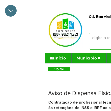
+55 68 3342-1047
prefeito@
Olá, Bem-vind
🏡Início
Município🔽
Voltar
Aviso de Dispensa Fís
Contratação de profissional téc
às retenções de INSS e IRRF ao 