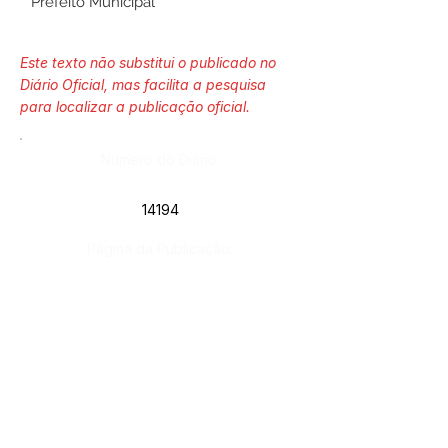
Prefeito Municipal
Este texto não substitui o publicado no
Diário Oficial, mas facilita a pesquisa
para localizar a publicação oficial.
Número do Diário:
14194
Página da Publicação:
169
Data da Publicação:
29 de janeiro de 2026
Órgão: