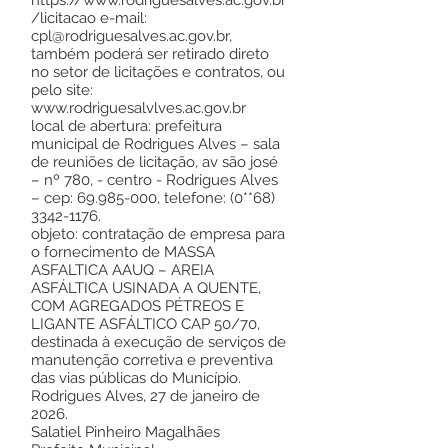
https://www.rodriguesalves.ac.gov.br
/licitacao
e-mail:
cpl@rodriguesalves.ac.gov.br
,
também poderá ser retirado direto
no setor de licitações e contratos, ou
pelo site:
www.rodriguesalvlves.ac.gov.br
local de abertura: prefeitura
municipal de Rodrigues Alves – sala
de reuniões de licitação, av são josé
– nº 780, - centro - Rodrigues Alves
– cep:
69.985-000
, telefone: (0**68)
3342-1176
.
objeto: contratação de empresa para
o fornecimento de MASSA
ASFALTICA AAUQ – AREIA
ASFÁLTICA USINADA A QUENTE,
COM AGREGADOS PÉTREOS E
LIGANTE ASFÁLTICO CAP 50/70,
destinada à execução de serviços de
manutenção corretiva e preventiva
das vias públicas do Município.
Rodrigues Alves, 27 de janeiro de
2026.
Salatiel Pinheiro Magalhães