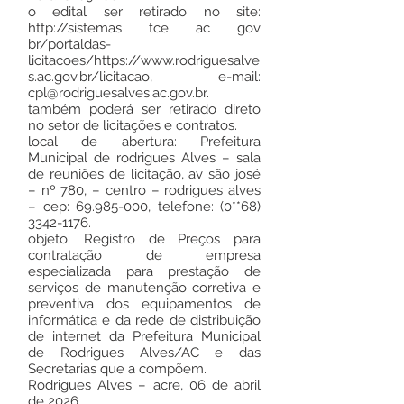
o edital ser retirado no site:
http://sistemas
tce ac gov
br/portaldas-
licitacoes/
https://www.rodriguesalve
s.ac.gov.br/licitacao,
e-mail:
cpl@rodriguesalves.ac.gov.br
.
também poderá ser retirado direto
no setor de licitações e contratos.
local de abertura: Prefeitura
Municipal de rodrigues Alves – sala
de reuniões de licitação, av são josé
– nº 780, – centro – rodrigues alves
– cep:
69.985-000
, telefone: (0**68)
3342-1176
.
objeto: Registro de Preços para
contratação de empresa
especializada para prestação de
serviços de manutenção corretiva e
preventiva dos equipamentos de
informática e da rede de distribuição
de internet da Prefeitura Municipal
de Rodrigues Alves/AC e das
Secretarias que a compõem.
Rodrigues Alves – acre, 06 de abril
de 2026