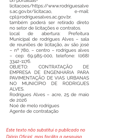
br/portaldas-
licitacoes/
https://www.rodriguesalve
s.ac.gov.br/licitacao,
e-mail:
cpl@rodriguesalves.ac.gov.br
.
também poderá ser retirado direto
no setor de licitações e contratos.
local de abertura: Prefeitura
Municipal de rodrigues Alves – sala
de reuniões de licitação, av são josé
– nº 780, – centro – rodrigues alves
– cep:
69.985-000
, telefone:
(068)
3342-1176
.
OBJETO: CONTRATAÇÃO DE
EMPRESA DE ENGENHARIA PARA
PAVIMENTAÇÃO DE VIAS URBANAS
NO MUNICÍPIO DE RODRIGUES
ALVES.
Rodrigues Alves – acre, 25 de maio
de 2026
Noé de melo rodrigues
Agente de contratação
Este texto não substitui o publicado no
Diário Oficial, mas facilita a pesquisa