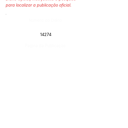
para localizar a publicação oficial.
Número do Diário:
14274
Página da Publicação:
292
Data da Publicação:
27 de maio de 2026
Órgão: