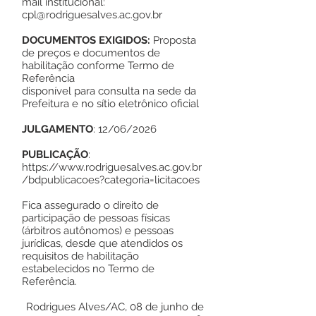
mail institucional:
cpl@rodriguesalves.ac.gov.br
DOCUMENTOS EXIGIDOS:
Proposta
de preços e documentos de
habilitação conforme Termo de
Referência
disponível para consulta na sede da
Prefeitura e no sítio eletrônico oficial
JULGAMENTO
: 12/06/2026
PUBLICAÇÃO
:
https://www.rodriguesalves.ac.gov.br
/bdpublicacoes?categoria=licitacoes
Fica assegurado o direito de
participação de pessoas físicas
(árbitros autônomos) e pessoas
jurídicas, desde que atendidos os
requisitos de habilitação
estabelecidos no Termo de
Referência.
Rodrigues Alves/AC, 08 de junho de