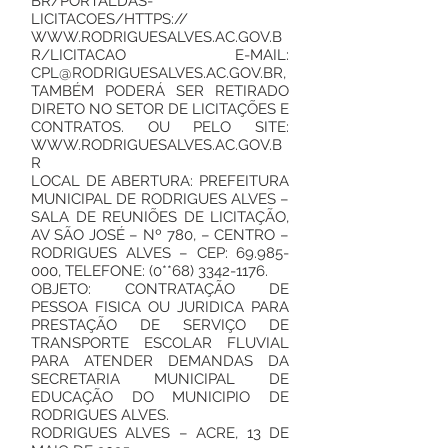
BR/PORTALDAS-
LICITACOES/HTTPS://
WWW.RODRIGUESALVES.AC.GOV.B
R/LICITACAO
E-MAIL:
CPL@RODRIGUESALVES.AC.GOV.BR
,
TAMBÉM PODERÁ SER RETIRADO
DIRETO NO SETOR DE LICITAÇÕES E
CONTRATOS. OU PELO SITE:
WWW.RODRIGUESALVES.AC.GOV.B
R
LOCAL DE ABERTURA: PREFEITURA
MUNICIPAL DE RODRIGUES ALVES –
SALA DE REUNIÕES DE LICITAÇÃO,
AV SÃO JOSÉ – Nº 780, – CENTRO –
RODRIGUES ALVES – CEP:
69.985-
000
, TELEFONE: (0**68)
3342-1176
.
OBJETO: CONTRATAÇÃO DE
PESSOA FISICA OU JURIDICA PARA
PRESTAÇÃO DE SERVIÇO DE
TRANSPORTE ESCOLAR FLUVIAL
PARA ATENDER DEMANDAS DA
SECRETARIA MUNICIPAL DE
EDUCAÇÃO DO MUNICIPIO DE
RODRIGUES ALVES.
RODRIGUES ALVES – ACRE, 13 DE