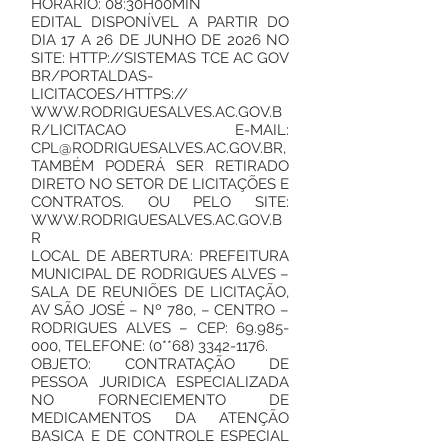
HORÁRIO: 08:30H00MIN
EDITAL DISPONÍVEL A PARTIR DO
DIA 17 A 26 DE JUNHO DE 2026 NO
SITE: HTTP://SISTEMAS TCE AC GOV
BR/PORTALDAS-
LICITACOES/HTTPS://
WWW.RODRIGUESALVES.AC.GOV.B
R/LICITACAO E-MAIL:
CPL@RODRIGUESALVES.AC.GOV.BR,
TAMBÉM PODERÁ SER RETIRADO
DIRETO NO SETOR DE LICITAÇÕES E
CONTRATOS. OU PELO SITE:
WWW.RODRIGUESALVES.AC.GOV.B
R
LOCAL DE ABERTURA: PREFEITURA
MUNICIPAL DE RODRIGUES ALVES –
SALA DE REUNIÕES DE LICITAÇÃO,
AV SÃO JOSÉ – Nº 780, – CENTRO –
RODRIGUES ALVES – CEP: 69.985-
000, TELEFONE: (0**68) 3342-1176.
OBJETO: CONTRATAÇÃO DE
PESSOA JURIDICA ESPECIALIZADA
NO FORNECIEMENTO DE
MEDICAMENTOS DA ATENÇÃO
BASICA E DE CONTROLE ESPECIAL