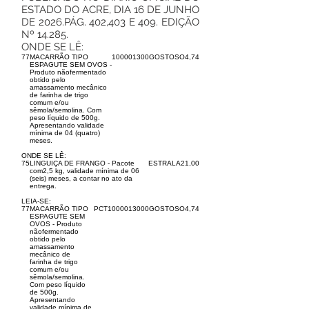
ESTADO DO ACRE, DIA 16 DE JUNHO
DE 2026.PÁG. 402,403 E 409. EDIÇÃO
Nº 14.285.
ONDE SE LÊ:
77
MACARRÃO TIPO
10000
1300
GOSTOSO
4,74
ESPAGUTE SEM OVOS -
Produto nãofermentado
obtido pelo
amassamento mecânico
de farinha de trigo
comum e/ou
sêmola/semolina. Com
peso líquido de 500g.
Apresentando validade
mínima de 04 (quatro)
meses.
ONDE SE LÊ:
75
LINGUIÇA DE FRANGO - Pacote
ESTRALA
21,00
com2,5 kg, validade mínima de 06
(seis) meses, a contar no ato da
entrega.
LEIA-SE:
77
MACARRÃO TIPO
PCT
10000
13000
GOSTOSO
4,74
ESPAGUTE SEM
OVOS - Produto
nãofermentado
obtido pelo
amassamento
mecânico de
farinha de trigo
comum e/ou
sêmola/semolina.
Com peso líquido
de 500g.
Apresentando
validade mínima de