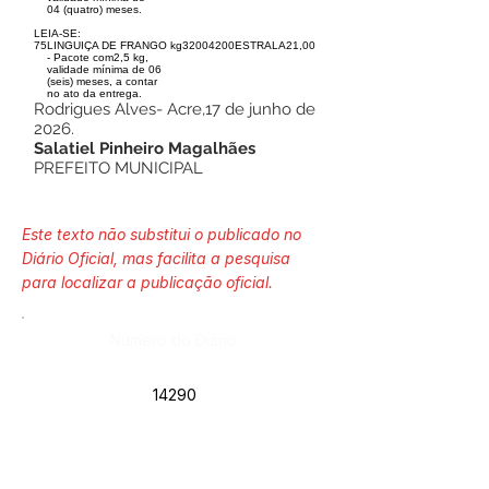
04 (quatro) meses.
LEIA-SE:
75
LINGUIÇA DE FRANGO
kg
3200
4200
ESTRALA
21,00
- Pacote com2,5 kg,
validade mínima de 06
(seis) meses, a contar
no ato da entrega.
Rodrigues Alves- Acre,17 de junho de
2026.
Salatiel Pinheiro Magalhães
PREFEITO MUNICIPAL
Este texto não substitui o publicado no
Diário Oficial, mas facilita a pesquisa
para localizar a publicação oficial.
Número do Diário:
14290
Página da Publicação: