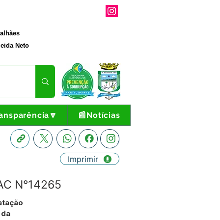
galhães
eida Neto
ansparência🔽
📰Notícias
Imprimir
EAC N°14265
ratação
 da