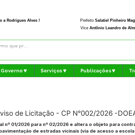
rodriguesalves.ac.gov.br
Portal da Transparência
o a Rodrigues Alves !
Prefeito
Salatiel Pinheiro Ma
Vice
Antônio Leandro de Alm
Governo🔽
Serviços🔽
Publicações🔽
Tr
 Aviso de Licitação - CP N°002/2026 -DO
al nº 01/2026 para nº 02/2026 e altera o objeto para cont
avimentação de estradas vicinais (via de acesso a escola