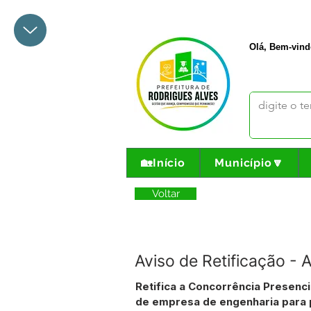
+55 68 3342-1047
prefeito@
Olá, Bem-vind
🏡Início
Município🔽
Voltar
Aviso de Retificação -
Retifica a Concorrência Presenci
de empresa de engenharia para p