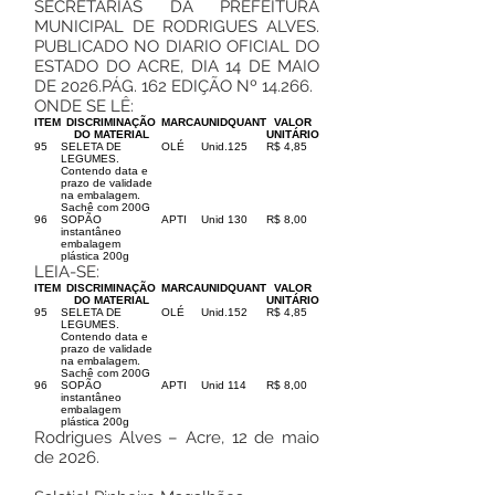
SECRETARIAS DA PREFEITURA
MUNICIPAL DE RODRIGUES ALVES.
PUBLICADO NO DIARIO OFICIAL DO
ESTADO DO ACRE, DIA 14 DE MAIO
DE 2026.PÁG. 162 EDIÇÃO Nº 14.266.
ONDE SE LÊ:
ITEM
DISCRIMINAÇÃO
MARCA
UNID
QUANT
VALOR
DO MATERIAL
UNITÁRIO
95
SELETA DE
OLÉ
Unid.
125
R$ 4,85
LEGUMES.
Contendo data e
prazo de validade
na embalagem.
Sachê com 200G
96
SOPÃO
APTI
Unid
130
R$ 8,00
instantâneo
embalagem
plástica 200g
LEIA-SE:
ITEM
DISCRIMINAÇÃO
MARCA
UNID
QUANT
VALOR
DO MATERIAL
UNITÁRIO
95
SELETA DE
OLÉ
Unid.
152
R$ 4,85
LEGUMES.
Contendo data e
prazo de validade
na embalagem.
Sachê com 200G
96
SOPÃO
APTI
Unid
114
R$ 8,00
instantâneo
embalagem
plástica 200g
Rodrigues Alves – Acre, 12 de maio
de 2026.