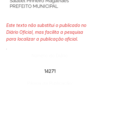
Salatiel Pinheiro Magalhães
PREFEITO MUNICIPAL
Este texto não substitui o publicado no
Diário Oficial, mas facilita a pesquisa
para localizar a publicação oficial.
Número do Diário:
14271
Página da Publicação:
265
Data da Publicação:
22 de maio de 2026
Órgão: