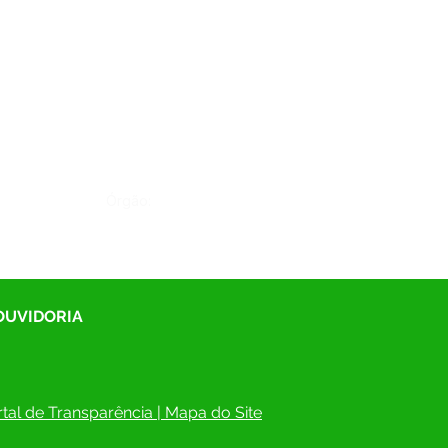
Órgão:
 OUVIDORIA
tal de Transparência
 | 
Mapa do Site