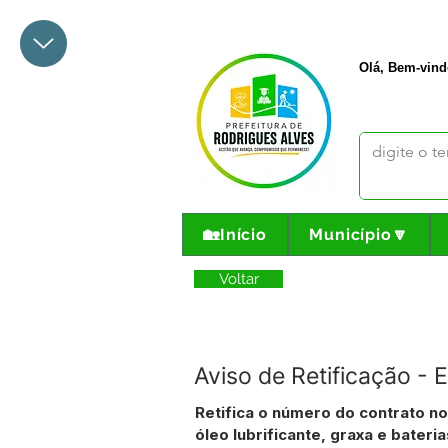
+55 68 3342-1047
prefeito@
Olá, Bem-vind
🏡Início
Município🔽
Voltar
Aviso de Retificação -
Retifica o número do contrato n
óleo lubrificante, graxa e bateria