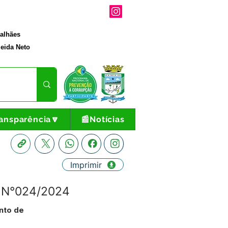
galhães
eida Neto
ansparência🔽
📰Notícias
Imprimir
P N°024/2024
nto de