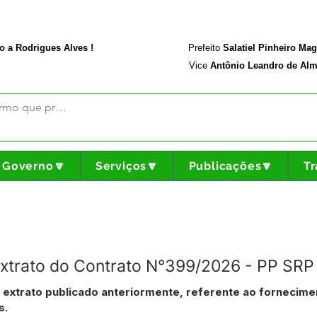
rodriguesalves.ac.gov.br
Portal da Transparência
o a Rodrigues Alves !
Prefeito
Salatiel Pinheiro Ma
Vice
Antônio Leandro de Alm
Governo🔽
Serviços🔽
Publicações🔽
Tr
 Extrato do Contrato N°399/2026 - PP SR
o extrato publicado anteriormente, referente ao fornecime
s.