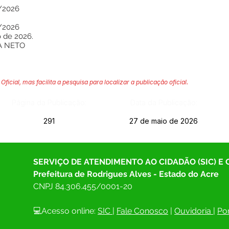
/2026
/2026
o de 2026.
A NETO
Oficial, mas facilita a pesquisa para localizar a publicação oficial.
Página da Publicação:
Data da Publicação:
291
27 de maio de 2026
SERVIÇO DE ATENDIMENTO AO CIDADÃO (SIC) E
Prefeitura de Rodrigues Alves - Estado do Acre
CNPJ 
84.306.455/0001-20
💻Acesso online: 
SIC 
| 
Fale Conosco
 | 
Ouvidoria
| 
Por