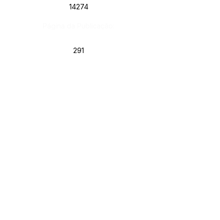
14274
Página da Publicação:
291
Data da Publicação:
27 de maio de 2026
Órgão: