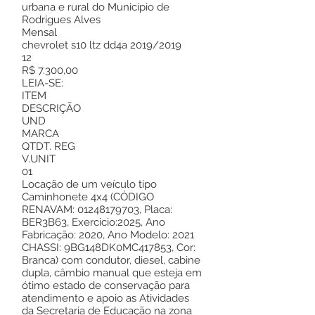
urbana e rural do Município de
Rodrigues Alves
Mensal
chevrolet s10 ltz dd4a 2019/2019
12
R$ 7.300,00
LEIA-SE:
ITEM
DESCRIÇÃO
UND
MARCA
QTDT. REG
V.UNIT
01
Locação de um veículo tipo
Caminhonete 4x4 (CÓDIGO
RENAVAM:
01248179703
, Placa:
BER3B63, Exercicio:2025, Ano
Fabricação: 2020, Ano Modelo: 2021
CHASSI: 9BG148DK0MC417853, Cor:
Branca) com condutor, diesel, cabine
dupla, câmbio manual que esteja em
ótimo estado de conservação para
atendimento e apoio as Atividades
da Secretaria de Educação na zona