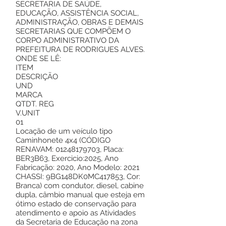
SECRETARIA DE SAÚDE,
EDUCAÇÃO, ASSISTÊNCIA SOCIAL,
ADMINISTRAÇÃO, OBRAS E DEMAIS
SECRETARIAS QUE COMPÕEM O
CORPO ADMINISTRATIVO DA
PREFEITURA DE RODRIGUES ALVES.
ONDE SE LÊ:
ITEM
DESCRIÇÃO
UND
MARCA
QTDT. REG
V.UNIT
01
Locação de um veículo tipo
Caminhonete 4x4 (CÓDIGO
RENAVAM:
01248179703
, Placa:
BER3B63, Exercicio:2025, Ano
Fabricação: 2020, Ano Modelo: 2021
CHASSI: 9BG148DK0MC417853, Cor:
Branca) com condutor, diesel, cabine
dupla, câmbio manual que esteja em
ótimo estado de conservação para
atendimento e apoio as Atividades
da Secretaria de Educação na zona