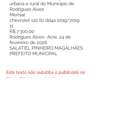
urbana e rural do Município de
Rodrigues Alves
Mensal
chevrolet s10 ltz dd4a 2019/2019
11
R$ 7.300,00
Rodrigues Alves- Acre, 24 de
fevereiro de 2026.
SALATIEL PINHEIRO MAGALHÃES
PREFEITO MUNICIPAL
Este texto não substitui o publicado no
Diário Oficial, mas facilita a pesquisa
para localizar a publicação oficial.
Número do Diário:
14211
Página da Publicação: