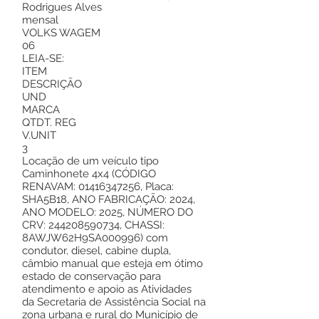
Rodrigues Alves
mensal
VOLKS WAGEM
06
LEIA-SE:
ITEM
DESCRIÇÃO
UND
MARCA
QTDT. REG
V.UNIT
3
Locação de um veículo tipo
Caminhonete 4x4 (CÓDIGO
RENAVAM:
01416347256
, Placa:
SHA5B18, ANO FABRICAÇÃO: 2024,
ANO MODELO: 2025, NÚMERO DO
CRV:
244208590734
, CHASSI:
8AWJW62H9SA000996) com
condutor, diesel, cabine dupla,
câmbio manual que esteja em ótimo
estado de conservação para
atendimento e apoio as Atividades
da Secretaria de Assistência Social na
zona urbana e rural do Município de