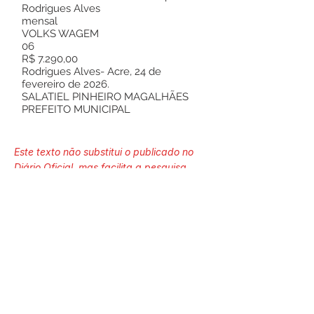
Rodrigues Alves
mensal
VOLKS WAGEM
06
R$ 7.290,00
Rodrigues Alves- Acre, 24 de
fevereiro de 2026.
SALATIEL PINHEIRO MAGALHÃES
PREFEITO MUNICIPAL
Este texto não substitui o publicado no
Diário Oficial, mas facilita a pesquisa
para localizar a publicação oficial.
Número do Diário:
14211
Página da Publicação: