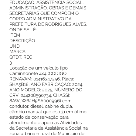
EDUCAÇÃO, ASSISTÊNCIA SOCIAL,
ADMINISTRAÇÃO, OBRAS E DEMAIS
SECRETARIAS QUE COMPÕEM O
CORPO ADMINISTRATIVO DA
PREFEITURA DE RODRIGUES ALVES.
ONDE SE LÊ:
ITEM
DESCRIÇÃO
UND
MARCA
QTDT. REG
3
Locação de um veículo tipo
Caminhonete 4x4 (CÓDIGO
RENAVAM:
01416347256
, Placa:
SHA5B18, ANO FABRICAÇÃO: 2024,
ANO MODELO: 2025, NÚMERO DO
CRV:
244208590734
, CHASSI:
8AWJW62H9SA000996) com
condutor, diesel, cabine dupla,
câmbio manual que esteja em ótimo
estado de conservação para
atendimento e apoio as Atividades
da Secretaria de Assistência Social na
zona urbana e rural do Município de