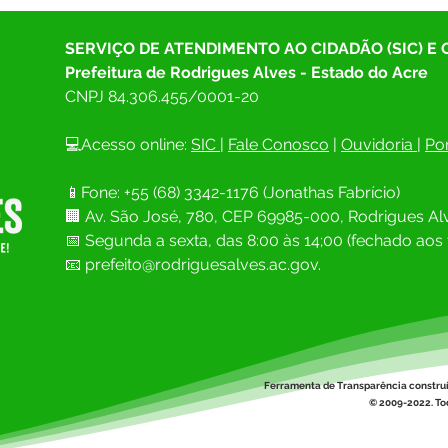
SERVIÇO DE ATENDIMENTO AO CIDADÃO (SIC) E
Prefeitura de Rodrigues Alves - Estado do Acre
CNPJ 
84.306.455/0001-20
💻Acesso online: 
SIC 
| 
Fale Conosco
 | 
Ouvidoria
| 
Por
📱Fone: +55 (68) 
3342-1176 (Jonathas Fabrício)
🏢 
Av. São José, 780, CEP 69985-000, Rodrigues Alv
📅 Segunda a sexta, das 8:00 às 14;00 (fechado aos 
📧
prefeito@rodriguesalves.ac.gov.
Ferramenta de Transparência constru
© 2009-2022. Tod