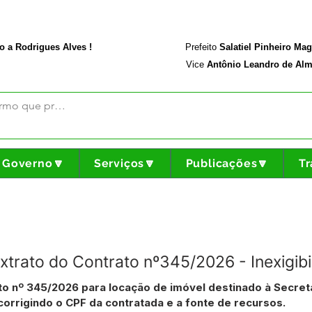
rodriguesalves.ac.gov.br
Portal da Transparência
o a Rodrigues Alves !
Prefeito
Salatiel Pinheiro Ma
Vice
Antônio Leandro de Alm
Governo🔽
Serviços🔽
Publicações🔽
Tr
Extrato do Contrato nº345/2026 - Inexigi
to nº 345/2026 para locação de imóvel destinado à Secret
 corrigindo o CPF da contratada e a fonte de recursos.