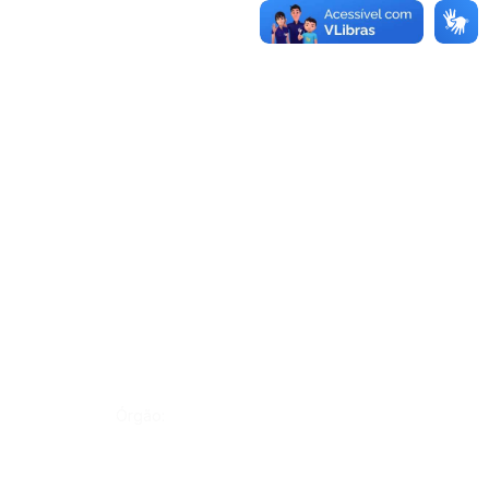
Órgão: