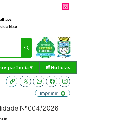
galhães
eida Neto
ansparência🔽
📰Notícias
Imprimir
bilidade Nº004/2026
aria