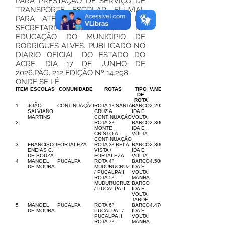
PARA PRESTAÇÃO DE SERVIÇO DE
TRANSPORTE ESCOLAR FLUVIAL
PARA ATENDER DEMANDAS DA
SECRETARIA MUNICIPAL DE
EDUCAÇÃO DO MUNICIPIO DE
RODRIGUES ALVES. PUBLICADO NO
DIARIO OFICIAL DO ESTADO DO
ACRE, DIA 17 DE JUNHO DE
2026.PÁG. 212 EDIÇÃO Nº 14.298.
ONDE SE LÊ:
ITEM
ESCOLAS
COMUNIDADE
ROTAS
TIPO
V.MENSAL
DE
ROTA
1
JOÃO
CONTINUAÇÃO
ROTA 1º SANTA
BARCO
2.298,00
SALVIANO
CRUZ A
IDA E
MARTINS
CONTINUAÇÃO
VOLTA
2
ROTA 2º
BARCO
2.300,00
MONTE
IDA E
CRISTO A
VOLTA
CONTINUAÇÃO
3
FRANCISCO
FORTALEZA
ROTA 3º BELA
BARCO
2.300,00
ENEIAS C.
VISTA /
IDA E
DE SOUZA
FORTALEZA
VOLTA
4
MANOEL
PUCALPA
ROTA 4º
BARCO
4.500,00
DE MOURA
MUDURUCRUZ
IDA E
/ PUCALPAII
VOLTA
ROTA 5º
MANHA
MUDURUCRUZ
BARCO
/ PUCALPA II
IDA E
VOLTA
TARDE
5
MANOEL
PUCALPA
ROTA 6º
BARCO
4.470,00
DE MOURA
PUCALPA I /
IDA E
PUCALPA II
VOLTA
ROTA 7º
MANHA