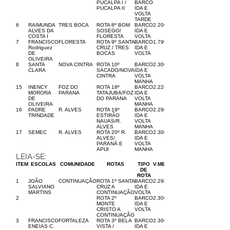
PUCALPA I /
BARCO
PUCALPA II
IDA E
VOLTA
TARDE
6
RAIMUNDA
TRES BOCA
ROTA 8º BOM
BARCO
2.200,00
ALVES DA
SOSEGO/
IDA E
COSTA I
FLORESTA
VOLTA
7
FRANCISCO
FLORESTA
ROTA 9º SANTA
BARCO
1.799,00
Rodriguez
CRUZ / TRES
IDA E
DE
BOCAS
VOLTA
OLIVEIRA
8
SANTA
NOVA CINTRA
ROTA 10º
BARCO
2.300,00
CLARA
SACADO/NOVA
IDA E
CINTRA
VOLTA
MANHA
15
INENCY
FOZ DO
ROTA 18º
BARCO
2.228,00
MORORA
PARANA
TATAJUBA/FOZ
IDA E
DE
DO PARANA
VOLTA
OLIVEIRA
MANHA
16
PADRE
R. ALVES
ROTA 19º
BARCO
2.290,00
TRINDADE
ESTIRÃO
IDA E
NAUAS/R.
VOLTA
ALVES
MANHA
17
SEMEC
R. ALVES
ROTA 20º R.
BARCO
2.300,00
ALVES/
IDA E
PARANÁ E
VOLTA
APUI
MANHA
LEIA-SE:
ITEM
ESCOLAS
COMUNIDADE
ROTAS
TIPO
V.MENSAL
DE
ROTA
1
JOÃO
CONTINUAÇÃO
ROTA 1º SANTA
BARCO
2.298,00
SALVIANO
CRUZ A
IDA E
MARTINS
CONTINUAÇÃO
VOLTA
2
ROTA 2º
BARCO
2.300,00
MONTE
IDA E
CRISTO A
VOLTA
CONTINUAÇÃO
3
FRANCISCO
FORTALEZA
ROTA 3º BELA
BARCO
2.300,00
ENEIAS C.
VISTA /
IDA E