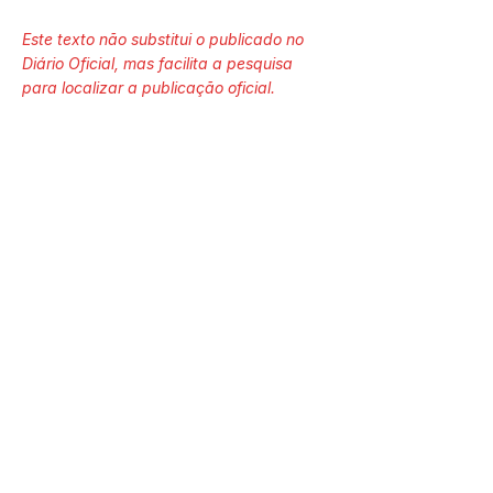
Este texto não substitui o publicado no
Diário Oficial, mas facilita a pesquisa
para localizar a publicação oficial.
Número do Diário:
14288
Página da Publicação:
398
Data da Publicação:
17 de junho de 2026
Órgão: