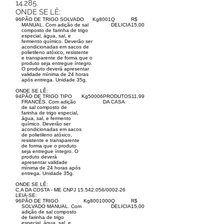
14.285.
ONDE SE LÊ:
96
PÃO DE TRIGO SOLVADO
Kg
800
1
Q
R$
MANUAL. Com adição de sal
DELICIA
15,00
composto de farinha de trigo
especial, água, sal, e
fermento químico. Deverão ser
acondicionadas em sacos de
polietileno atóxico, resistente
e transparente de forma que o
produto seja entregue íntegro.
O produto deverá apresentar
validade mínima de 24 horas
após entrega. Unidade 35g.
ONDE SE LÊ:
94
PÃO DE TRIGO TIPO
Kg
5000
6
PRODUTOS
11,99
FRANCÊS. Com adição
DA CASA
de sal composto de
farinha de trigo especial,
água, sal, e fermento
químico. Deverão ser
acondicionadas em sacos
de polietileno atóxico,
resistente e transparente
de forma que o produto
seja entregue íntegro. O
produto deverá
apresentar validade
mínima de 24 horas após
entrega. Unidade 35g.
ONDE SE LÊ:
C.A DA COSTA - ME CNPJ
15.542.056
/0002-26
LEIA-SE:
96
PÃO DE TRIGO
Kg
800
1000
Q
R$
SOLVADO MANUAL. Com
DELICIA
15,00
adição de sal composto
de farinha de trigo
especial, água, sal, e