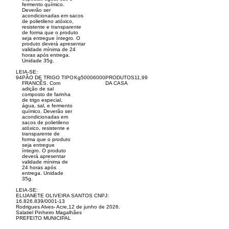
fermento químico.
Deverão ser
acondicionadas em sacos
de polietileno atóxico,
resistente e transparente
de forma que o produto
seja entregue íntegro. O
produto deverá apresentar
validade mínima de 24
horas após entrega.
Unidade 35g.
LEIA-SE:
94
PÃO DE TRIGO TIPO
Kg
5000
6000
PRODUTOS
11,99
FRANCÊS. Com
DA CASA
adição de sal
composto de farinha
de trigo especial,
água, sal, e fermento
químico. Deverão ser
acondicionadas em
sacos de polietileno
atóxico, resistente e
transparente de
forma que o produto
seja entregue
íntegro. O produto
deverá apresentar
validade mínima de
24 horas após
entrega. Unidade
35g.
LEIA-SE:
ELIJANETE OLIVEIRA SANTOS CNPJ:
16.826.839
/0001-13
Rodrigues Alves- Acre,12 de junho de 2026.
Salatiel Pinheiro Magalhães
PREFEITO MUNICIPAL