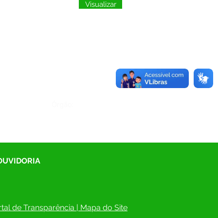
Visualizar
Órgão:
 OUVIDORIA
tal de Transparência
 | 
Mapa do Site