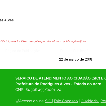
es Alves
Oficial, mas facilita a pesquisa para localizar a publicação oficial.
Página da Publicação:
Data da Publicação:
22 de março de 2018
SERVIÇO DE ATENDIMENTO AO CIDADÃO (SIC) E
Prefeitura de Rodrigues Alves - Estado do Acre
CNPJ 
84.306.455/0001-20
💻Acesso online: 
SIC 
| 
Fale Conosco
 | 
Ouvidoria
| 
Por