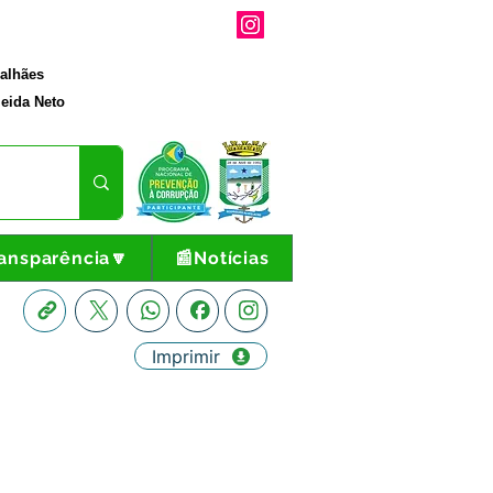
galhães
eida Neto
ansparência🔽
📰Notícias
Imprimir