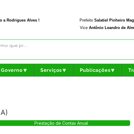
rodriguesalves.ac.gov.br
Portal da Transparência
o a Rodrigues Alves !
Prefeito
Salatiel Pinheiro Ma
Vice
Antônio Leandro de Alm
Governo🔽
Serviços🔽
Publicações🔽
Tr
CA)
Prestação de Contas Anual