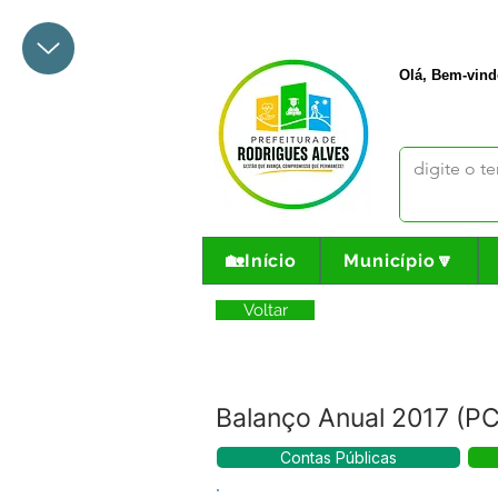
+55 68 3342-1047
prefeito@
Olá, Bem-vind
🏡Início
Município🔽
Voltar
Balanço Anual 2017 (P
Contas Públicas