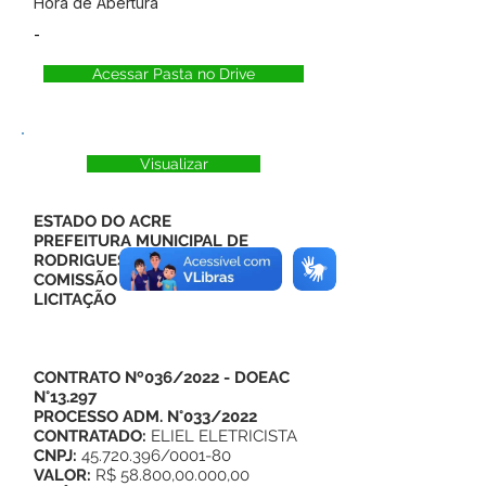
Hora de Abertura
-
Acessar Pasta no Drive
Visualizar
ESTADO DO ACRE
PREFEITURA MUNICIPAL DE
RODRIGUES ALVES
COMISSÃO PERMANENTE DE
LICITAÇÃO
CONTRATO Nº036/2022
- DOEAC
N°13.297
PROCESSO ADM. N°033/2022
CONTRATADO:
ELIEL ELETRICISTA
CNPJ:
45.720.396/0001-80
VALOR:
R$ 58.800,00.000,00