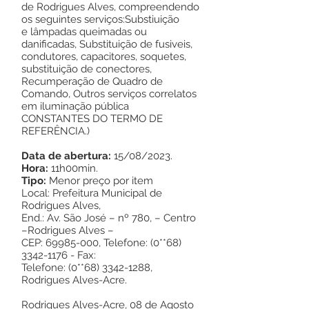
de Rodrigues Alves, compreendendo
os seguintes serviços:Substiuição
e lâmpadas queimadas ou
danificadas, Substituição de fusiveis,
condutores, capacitores, soquetes,
substituição de conectores,
Recumperação de Quadro de
Comando, Outros serviços correlatos
em iluminação pública
CONSTANTES DO TERMO DE
REFERÊNCIA.)
Data de abertura:
15/08/2023.
Hora:
11h00min.
Tipo:
Menor preço por item
Local: Prefeitura Municipal de
Rodrigues Alves,
End.: Av. São José – nº 780, – Centro
–Rodrigues Alves –
CEP:
69985-000
, Telefone: (0**68)
3342-1176
- Fax:
Telefone: (0**68)
3342-1288
,
Rodrigues Alves-Acre.
Rodrigues Alves-Acre, 08 de Agosto