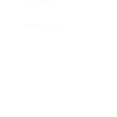
Número do Diário:
Página da Publicação:
Data da Publicação:
Órgão:
Sec. Obras