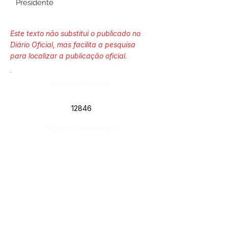
Presidente
Este texto não substitui o publicado no
Diário Oficial, mas facilita a pesquisa
para localizar a publicação oficial.
Número do Diário:
12846
Página da Publicação:
Data da Publicação:
24 de julho de 2020
Órgão: