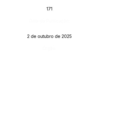
171
Data da Publicação:
2 de outubro de 2025
Órgão:
SERVIÇO DE ATENDIMENTO AO CIDADÃO 