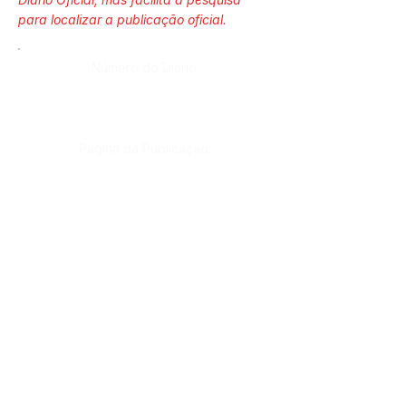
para localizar a publicação oficial.
Número do Diário:
Página da Publicação:
Data da Publicação:
Órgão:
Gab. Prefeito(a)