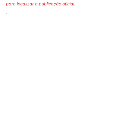
para localizar a publicação oficial.
Número do Diário:
Página da Publicação:
Data da Publicação:
27 de fevereiro de 2026
Órgão: