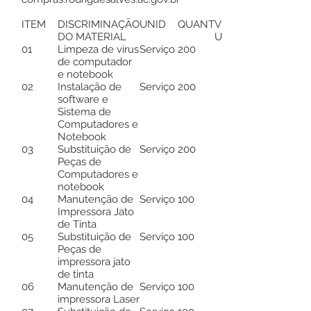
ITEM
DISCRIMINAÇÃO
UNID
QUANT
VL
DO MATERIAL
UNIT.
01
Limpeza de vírus
Serviço
200
de computador
e notebook
02
Instalação de
Serviço
200
software e
Sistema de
Computadores e
Notebook
03
Substituição de
Serviço
200
Peças de
Computadores e
notebook
04
Manutenção de
Serviço
100
Impressora Jato
de Tinta
05
Substituição de
Serviço
100
Peças de
impressora jato
de tinta
06
Manutenção de
Serviço
100
impressora Laser