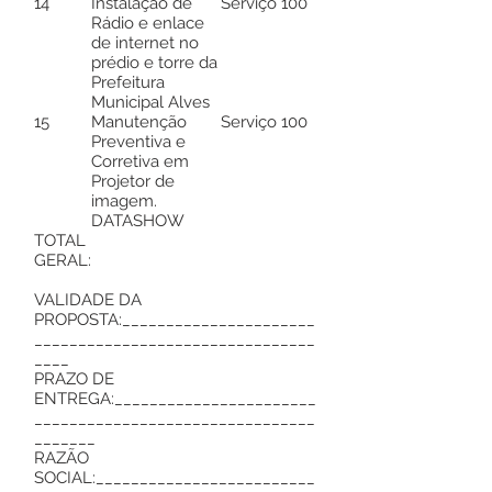
14
Instalação de
Serviço
100
Rádio e enlace
de internet no
prédio e torre da
Prefeitura
Municipal Alves
15
Manutenção
Serviço
100
Preventiva e
Corretiva em
Projetor de
imagem.
DATASHOW
TOTAL
GERAL:
VALIDADE DA
PROPOSTA:______________________
________________________________
____
PRAZO DE
ENTREGA:_______________________
________________________________
_______
RAZÃO
SOCIAL:_________________________