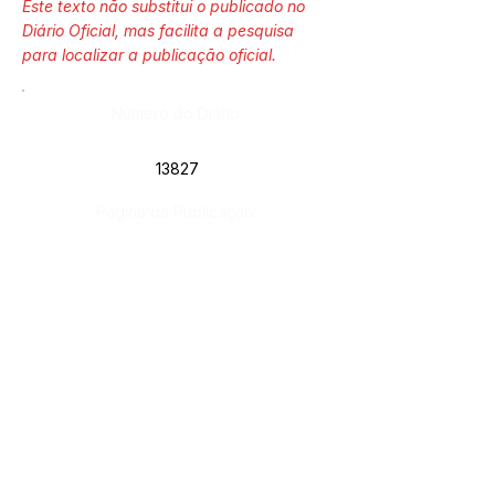
Este texto não substitui o publicado no
Diário Oficial, mas facilita a pesquisa
para localizar a publicação oficial.
Número do Diário:
13827
Página da Publicação:
128
Data da Publicação:
26 de julho de 2024
Órgão:
Sec. Administração