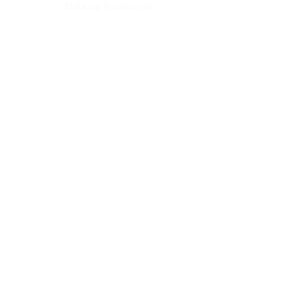
Data da Publicação:
Órgão:
Sec. Saúde
SERVIÇO DE ATENDIMENTO AO CIDADÃO 
(SIC) E OUVIDORIA
Prefeitura de Rodrigues Alves - Estado do 
Acre