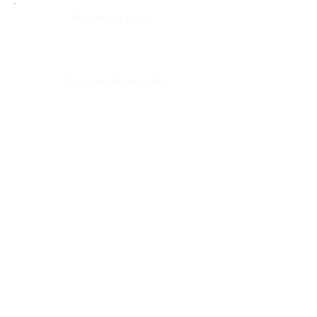
Número do Diário:
Página da Publicação:
Data da Publicação:
6 de novembro de 2025
Órgão:
Gab. Prefeito(a)