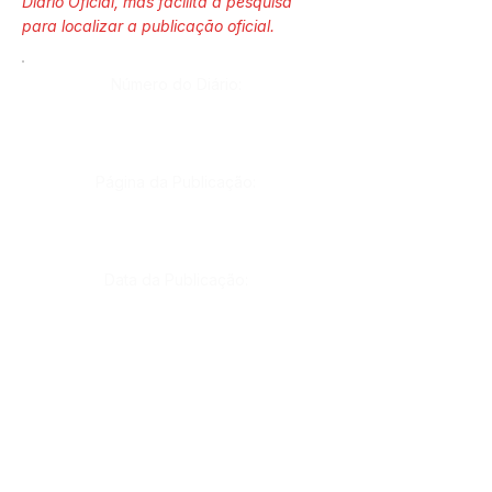
Diário Oficial, mas facilita a pesquisa
para localizar a publicação oficial.
Número do Diário:
Página da Publicação:
Data da Publicação:
Órgão:
Gab. Prefeito(a)