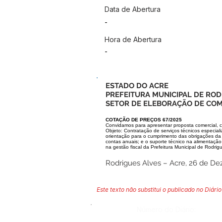
Data de Abertura
-
Hora de Abertura
-
ESTADO DO ACRE
PREFEITURA MUNICIPAL DE ROD
SETOR DE ELEBORAÇÃO DE CO
COTAÇÃO DE PREÇOS 67/2025
Convidamos para apresentar proposta comercial, c
Objeto: Contratação de serviços técnicos especial
orientação para o cumprimento das obrigações da
contas anuais; e o suporte técnico na alimentação
na gestão fiscal da Prefeitura Municipal de Rodri
Rodrigues Alves – Acre, 26 de D
Este texto não substitui o publicado no Diário 
Número do Diário: