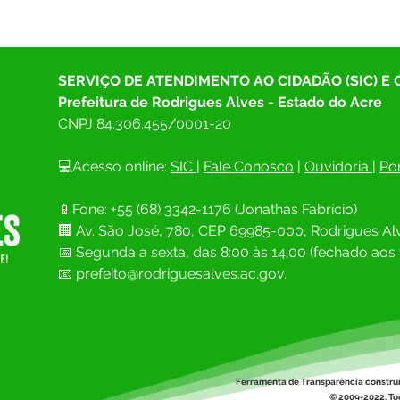
SERVIÇO DE ATENDIMENTO AO CIDADÃO (SIC) E
Prefeitura de Rodrigues Alves - Estado do Acre
CNPJ 
84.306.455/0001-20
💻Acesso online: 
SIC 
| 
Fale Conosco
 | 
Ouvidoria
| 
Por
📱Fone: +55 (68) 
3342-1176 (Jonathas Fabrício)
🏢 
Av. São José, 780, CEP 69985-000, Rodrigues Alv
📅 Segunda a sexta, das 8:00 às 14;00 (fechado aos 
📧
prefeito@rodriguesalves.ac.gov.
Ferramenta de Transparência constru
© 2009-2022. Tod