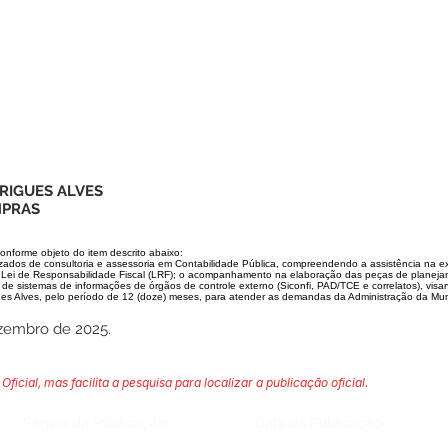
RIGUES ALVES
MPRAS
onforme objeto do item descrito abaixo:
izados de consultoria e assessoria em Contabilidade Pública, compreendendo a assistência na ex
 Lei de Responsabilidade Fiscal (LRF); o acompanhamento na elaboração das peças de planej
 de sistemas de informações de órgãos de controle externo (Siconfi, PAD/TCE e correlatos), visan
gues Alves, pelo período de 12 (doze) meses, para atender as demandas da Administração da Mun
ezembro de 2025.
Oficial, mas facilita a pesquisa para localizar a publicação oficial.
Página da Publicação:
Data da Publicação: