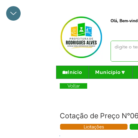
+55 68 3342-1047
prefeito@
Olá, Bem-vind
🏡Início
Município🔽
Voltar
Cotação de Preço N°0
Licitações