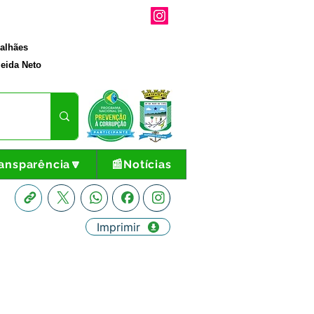
galhães
eida Neto
ansparência🔽
📰Notícias
Imprimir