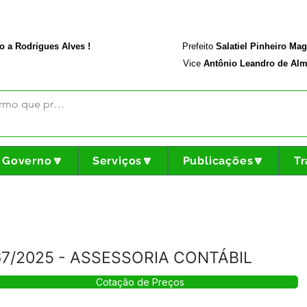
rodriguesalves.ac.gov.br
Portal da Transparência
o a Rodrigues Alves !
Prefeito
Salatiel Pinheiro Ma
Vice
Antônio Leandro de Alm
Governo🔽
Serviços🔽
Publicações🔽
Tr
67/2025 - ASSESSORIA CONTÁBIL
Cotação de Preços