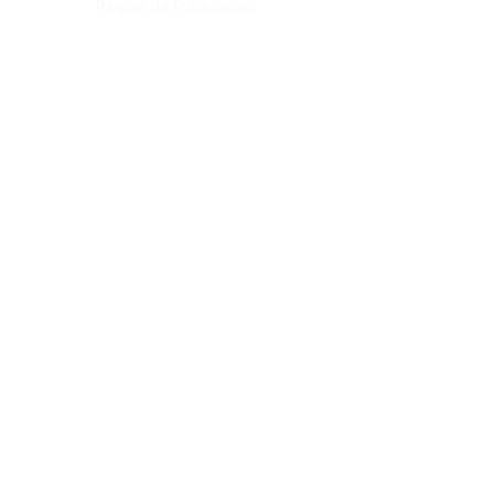
Página da Publicação:
Data da Publicação:
Órgão:
Sec. Educação