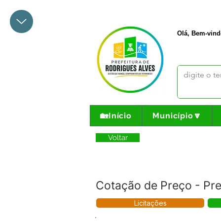
+55 68 3342-1047
prefeito@
Olá, Bem-vind
🏡Início
Município🔽
Voltar
Cotação de Preço - Pre
Licitações