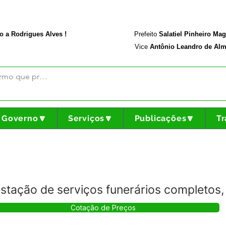
rodriguesalves.ac.gov.br
Portal da Transparência
o a Rodrigues Alves !
Prefeito
Salatiel Pinheiro Ma
Vice
Antônio Leandro de Alm
Governo🔽
Serviços🔽
Publicações🔽
Tr
stação de serviços funerários completos,
Cotação de Preços