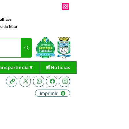
galhães
eida Neto
ansparência🔽
📰Notícias
Imprimir