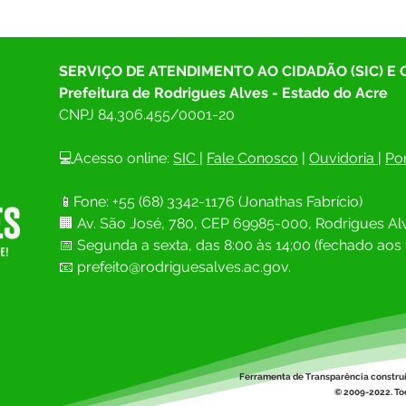
SERVIÇO DE ATENDIMENTO AO CIDADÃO (SIC) E
Prefeitura de Rodrigues Alves - Estado do Acre
CNPJ 
84.306.455/0001-20
💻Acesso online: 
SIC 
| 
Fale Conosco
 | 
Ouvidoria
| 
Por
📱Fone: +55 (68) 
3342-1176 (Jonathas Fabrício)
🏢 
Av. São José, 780, CEP 69985-000, Rodrigues Alv
📅 Segunda a sexta, das 8:00 às 14;00 (fechado aos 
📧
prefeito@rodriguesalves.ac.gov.
Ferramenta de Transparência constru
© 2009-2022. Tod