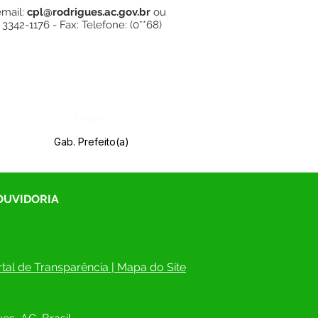
mail:
cpl@rodrigues.ac.gov.br
ou
342-1176 - Fax: Telefone: (0**68)
Órgão:
Gab. Prefeito(a)
 OUVIDORIA
tal de Transparência
 | 
Mapa do Site