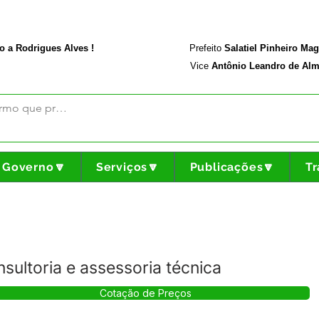
rodriguesalves.ac.gov.br
Portal da Transparência
o a Rodrigues Alves !
Prefeito
Salatiel Pinheiro Ma
Vice
Antônio Leandro de Alm
Governo🔽
Serviços🔽
Publicações🔽
Tr
sultoria e assessoria técnica
Cotação de Preços