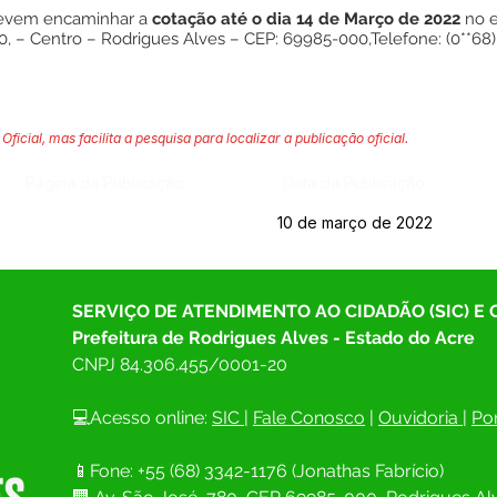
devem encaminhar a
cotação até o dia 14 de Março de 2022
no e
, – Centro – Rodrigues Alves – CEP: 69985-000,Telefone: (0**68) 3
Oficial, mas facilita a pesquisa para localizar a publicação oficial.
Página da Publicação:
Data da Publicação:
10 de março de 2022
SERVIÇO DE ATENDIMENTO AO CIDADÃO (SIC) E
Prefeitura de Rodrigues Alves - Estado do Acre
CNPJ 
84.306.455/0001-20
💻Acesso online: 
SIC 
| 
Fale Conosco
 | 
Ouvidoria
| 
Por
📱Fone: +55 (68) 
3342-1176 (Jonathas Fabrício)