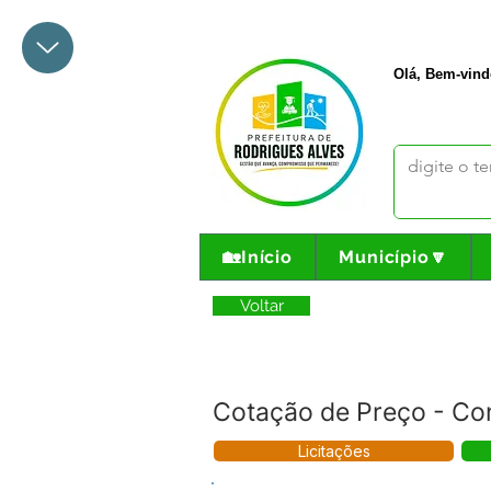
+55 68 3342-1047
prefeito@
Olá, Bem-vind
🏡Início
Município🔽
Voltar
Cotação de Preço - Con
Licitações