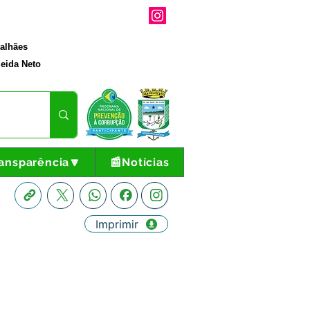
galhães
eida Neto
ansparência🔽
📰Notícias
Imprimir