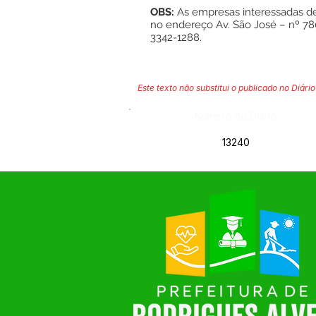
OBS:
As empresas interessadas 
no endereço Av. São José – nº 780
3342-1288.
Este texto não substitui o publicado no Diário 
Número do Diário:
13240