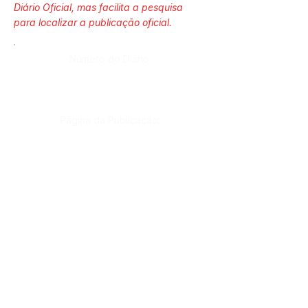
Diário Oficial, mas facilita a pesquisa
para localizar a publicação oficial.
Número do Diário:
Página da Publicação:
Data da Publicação:
13 de maio de 2026
Órgão: