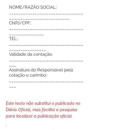
NOME/RAZÃO SOCIAL:
________________________________
__________________________
CNPJ/CPF:
________________________________
_______________
TEL:
________________________________
________________
Validade da contação:
________________________________
___
Assinatura do Responsável pela
cotação e carimbo:
________________________________
___
Este texto não substitui o publicado no
Diário Oficial, mas facilita a pesquisa
para localizar a publicação oficial.