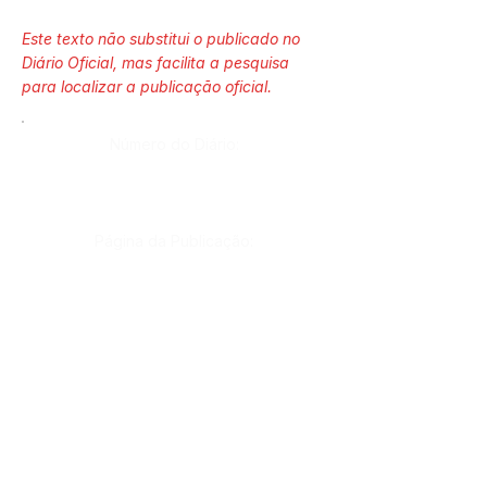
Este texto não substitui o publicado no
Diário Oficial, mas facilita a pesquisa
para localizar a publicação oficial.
Número do Diário:
Página da Publicação:
Data da Publicação:
8 de junho de 2026
Órgão: