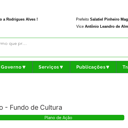
rodriguesalves.ac.gov.br
Portal da Transparência
o a Rodrigues Alves !
Prefeito
Salatiel Pinheiro Ma
Vice
Antônio Leandro de Alm
Governo🔽
Serviços🔽
Publicações🔽
Tr
 - Fundo de Cultura
Plano de Ação