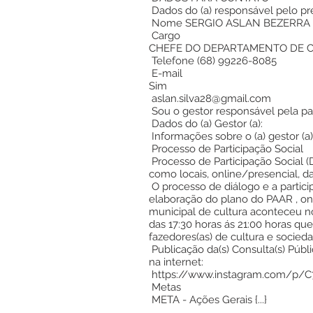
Dados do (a) responsável pelo 
Nome SERGIO ASLAN BEZERRA 
Cargo
CHEFE DO DEPARTAMENTO DE 
Telefone (68) 99226-8085
E-mail
Sim
aslan.silva28@gmail.com
Sou o gestor responsável pela pa
Dados do (a) Gestor (a):
Informações sobre o (a) gestor (a
Processo de Participação Social
Processo de Participação Social (
como locais, online/presencial, da
O processo de diálogo e a partici
elaboração do plano do PAAR , ond
municipal de cultura aconteceu n
das 17:30 horas ás 21:00 horas qu
fazedores(as) de cultura e sociedad
Publicação da(s) Consulta(s) Públic
na internet:
https://www.instagram.com/p
Metas
META - Ações Gerais {...}