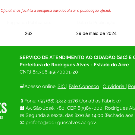
Oficial, mas facilita a pesquisa para localizar a publicação oficial.
Página da Publicação:
Data da Publicação:
262
29 de maio de 2024
SERVIÇO DE ATENDIMENTO AO CIDADÃO (SIC) E
Prefeitura de Rodrigues Alves - Estado do Acre
CNPJ 
84.306.455/0001-20
💻Acesso online: 
SIC 
| 
Fale Conosco
 | 
Ouvidoria
| 
Por
📱Fone: +55 (68) 
3342-1176 (Jonathas Fabrício)
🏢 
Av. São José, 780, CEP 69985-000, Rodrigues Alv
📅 Segunda a sexta, das 8:00 às 14;00 (fechado aos 
📧
prefeito@rodriguesalves.ac.gov.