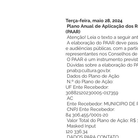
Terça-feira, maio 28, 2024
Plano Anual de Aplicação dos 
(PAAR)
Atenção! Leia o texto a seguir an
A elaboração do PAAR deve passar
e audiências públicas, com a part
representantes nos Conselhos de 
O PAAR é um instrumento previsto 
Dúvidas sobre a elaboração do P
pnab@cultura.gov.br
.
Dados do Plano de Ação
N.º do Plano de Ação:
UF Ente Recebedor:
30882120230005-017359
AC
Ente Recebedor: MUNICIPIO DE
CNPJ Ente Recebedor:
84 306.455/0001-20
Valor Total do Plano de Ação: R$ 
Masked Input
120 336.34
DADOS PARA CONTATO