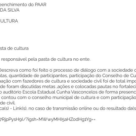
preenchimento do PAAR
DA SILVA
CULTURA
sta de cultura
) responsável pela pasta de cultura no ente.
Descreva como foi feito o processo de diálogo com a sociedade ci
tas, quantidade de participantes, participação do Conselho de Cul
pação com fazedores de cultura e sociedade civil foi de total imp
e foram discutidas metas ,ações e colocadas pautas no fortalec
o auditório Escola Estadual Cunha Vasconcelos de forma presenci
e contou com o conselho municipal de cultura e com participaçã
e civil.
a(s) - Link(s), no caso de transmissão online ou do resultado da(s
/C7RjpPysH9I/?igsh=MWwyMHI5aHZodHg1Yg==