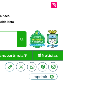
galhães
eida Neto
ansparência🔽
📰Notícias
Imprimir