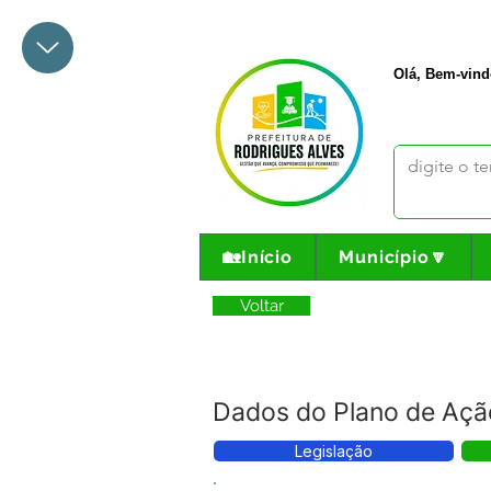
+55 68 3342-1047
prefeito@
Olá, Bem-vind
🏡Início
Município🔽
Voltar
Dados do Plano de Ação
Legislação