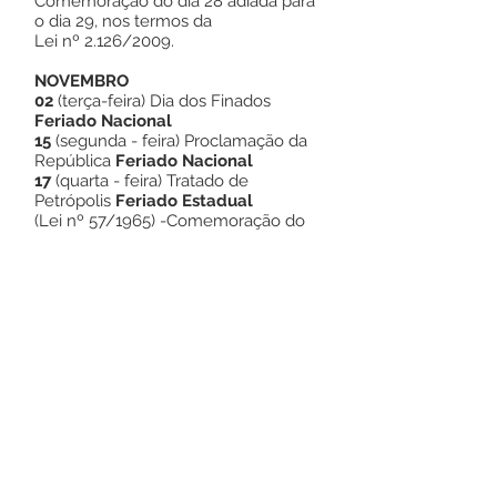
Comemoração do dia 28 adiada para
o dia 29, nos termos da
Lei nº 2.126/2009.
NOVEMBRO
02
(terça-feira) Dia dos Finados
Feriado Nacional
15
(segunda - feira) Proclamação da
República
Feriado Nacional
17
(quarta - feira) Tratado de
Petrópolis
Feriado Estadual
(Lei nº 57/1965) -Comemoração do
dia 17 antecipada para o dia 16,
nos termos da Lei nº 2.126/2009.
DEZEMBRO
24
(sexta-feira) Véspera de Natal
Ponto Facultativo
25
(sábado) Natal
Feriado Nacional
31
(sexta - feira) Véspera de Ano
Novo
Ponto Facultativo
Gabinete do Prefeito, Rodrigues
Alves, 14 de janeiro de 2021