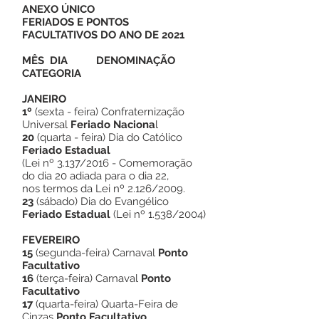
ANEXO ÚNICO
FERIADOS E PONTOS
FACULTATIVOS DO ANO DE 2021
MÊS DIA DENOMINAÇÃO
CATEGORIA
JANEIRO
1º
(sexta - feira) Confraternização
Universal
Feriado Naciona
l
20
(quarta - feira) Dia do Católico
Feriado Estadual
(Lei nº 3.137/2016 - Comemoração
do dia 20 adiada para o dia 22,
nos termos da Lei nº 2.126/2009.
23
(sábado) Dia do Evangélico
Feriado Estadual
(Lei nº 1.538/2004)
FEVEREIRO
15
(segunda-feira) Carnaval
Ponto
Facultativo
16
(terça-feira) Carnaval
Ponto
Facultativo
17
(quarta-feira) Quarta-Feira de
Cinzas
Ponto Facultativo