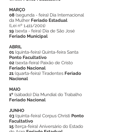
MARÇO
08
(segunda - feira) Dia Internacional
da Mulher
Feriado Estadual
(Lei nº 1.411/2001)
19
(sexta - feira) Dia de São José
Feriado Municipal
ABRIL
01
(quinta-feira) Quinta-feira Santa
Ponto Facultativo
02
(sexta-feira) Paixão de Cristo
Feriado Nacional
21
(quarta-feira) Tiradentes
Feriado
Nacional
MAIO
1º
(sábado) Dia Mundial do Trabalho
Feriado Nacional
JUNHO
03
(quinta-feira) Corpus Christi
Ponto
Facultativo
15
(terça-feira) Aniversário do Estado
do Acre
Feriado Estadual