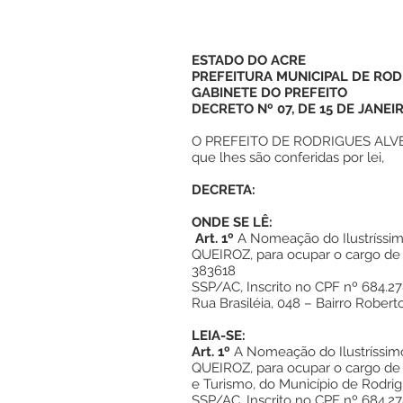
ESTADO DO ACRE
PREFEITURA MUNICIPAL DE ROD
GABINETE DO PREFEITO
DECRETO Nº 07, DE 15 DE JANEI
O PREFEITO DE RODRIGUES ALVES,
que lhes são conferidas por lei,
DECRETA:
ONDE SE LÊ:
Art. 1º
A Nomeação do Ilustríss
QUEIROZ, para ocupar o cargo de 
383618
SSP/AC, Inscrito no CPF nº 684.27
Rua Brasiléia, 048 – Bairro Robert
LEIA-SE:
Art. 1º
A Nomeação do Ilustríssi
QUEIROZ, para ocupar o cargo de
e Turismo, do Município de Rodri
SSP/AC, Inscrito no CPF nº 684.27