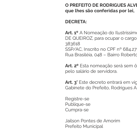
O PREFEITO DE RODRIGUES ALVES
que lhes são conferidas por lei,
DECRETA:
Art. 1º
A Nomeação do Ilustríssi
DE QUEIROZ, para ocupar o cargo 
383618
SSP/AC, Inscrito no CPF nº 684.27
Rua Brasiléia, 048 – Bairro Robert
Art. 2º
Esta nomeação será sem ô
pelo salário de servidora.
Art. 3°
Este decreto entrará em vig
Gabinete do Prefeito, Rodrigues A
Registre-se
Publique-se
Cumpra-se
Jailson Pontes de Amorim
Prefeito Municipal