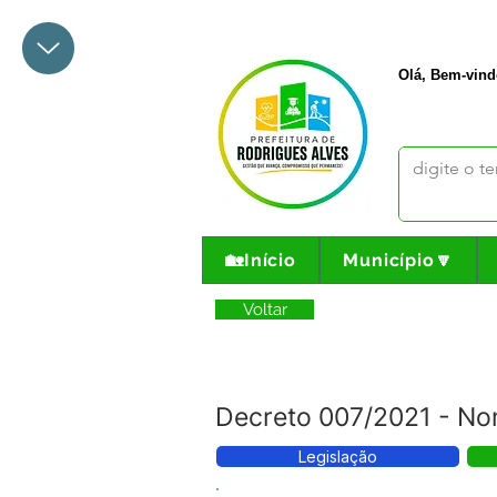
+55 68 3342-1047
prefeito@
Olá, Bem-vind
🏡Início
Município🔽
Voltar
Decreto 007/2021 - N
Legislação