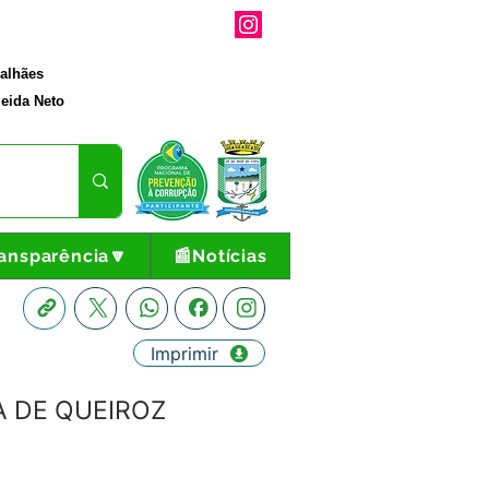
galhães
eida Neto
ansparência🔽
📰Notícias
Imprimir
VA DE QUEIROZ