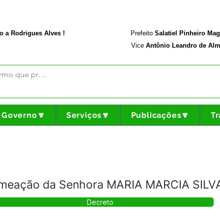
rodriguesalves.ac.gov.br
Portal da Transparência
o a Rodrigues Alves !
Prefeito
Salatiel Pinheiro Ma
Vice
Antônio Leandro de Alm
Governo🔽
Serviços🔽
Publicações🔽
Tr
omeação da Senhora MARIA MARCIA SIL
Decreto