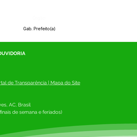
Órgão:
Gab. Prefeito(a)
 OUVIDORIA
tal de Transparência
 | 
Mapa do Site
es, AC, Brasil
finais de semana e feriados)