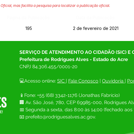
Oficial, mas facilita a pesquisa para localizar a publicação oficial.
Página da Publicação:
Data da Publicação:
195
2 de fevereiro de 2021
SERVIÇO DE ATENDIMENTO AO CIDADÃO (SIC) E
Prefeitura de Rodrigues Alves - Estado do Acre
CNPJ 
84.306.455/0001-20
💻Acesso online: 
SIC 
| 
Fale Conosco
 | 
Ouvidoria
| 
Por
📱Fone: +55 (68) 
3342-1176 (Jonathas Fabrício)
🏢 
Av. São José, 780, CEP 69985-000, Rodrigues Alv
📅 Segunda a sexta, das 8:00 às 14;00 (fechado aos 
📧
prefeito@rodriguesalves.ac.gov.