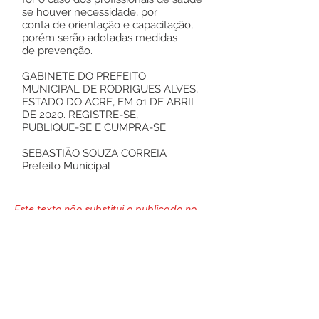
se houver necessidade, por
conta de orientação e capacitação,
porém serão adotadas medidas
de prevenção.
GABINETE DO PREFEITO
MUNICIPAL DE RODRIGUES ALVES,
ESTADO DO ACRE, EM 01 DE ABRIL
DE 2020. REGISTRE-SE,
PUBLIQUE-SE E CUMPRA-SE.
SEBASTIÃO SOUZA CORREIA
Prefeito Municipal
Este texto não substitui o publicado no
Diário Oficial, mas facilita a pesquisa
para localizar a publicação oficial.
Número do Diário:
12776