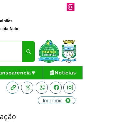
galhães
eida Neto
ansparência🔽
📰Notícias
Imprimir
tação