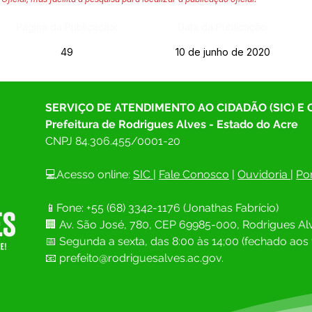
Página da Publicação:
Data da Publicação:
49
10 de junho de 2020
SERVIÇO DE ATENDIMENTO AO CIDADÃO (SIC) E
Prefeitura de Rodrigues Alves - Estado do Acre
CNPJ 
84.306.455/0001-20
💻Acesso online: 
SIC 
| 
Fale Conosco
 | 
Ouvidoria
| 
Por
📱Fone: +55 (68) 
3342-1176 (Jonathas Fabrício)
🏢 
Av. São José, 780, CEP 69985-000, Rodrigues Alv
📅 Segunda a sexta, das 8:00 às 14;00 (fechado aos 
📧
prefeito@rodriguesalves.ac.gov.