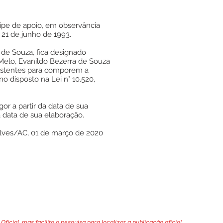
ipe de apoio, em observância
 21 de junho de 1993.
s de Souza, fica designado
Melo, Evanildo Bezerra de Souza
sistentes para comporem a
o disposto na Lei n° 10.520,
or a partir da data de sua
a data de sua elaboração.
Alves/AC, 01 de março de 2020
Oficial, mas facilita a pesquisa para localizar a publicação oficial.