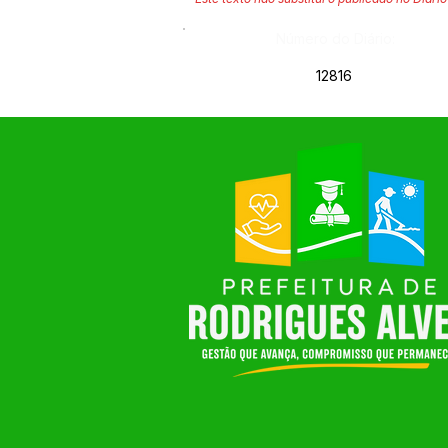
Número do Diário:
12816