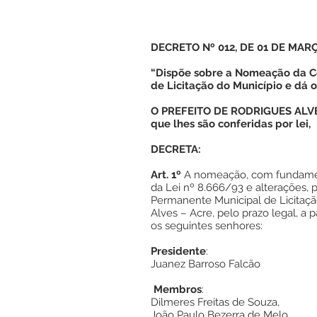
DECRETO Nº 012, DE 01 DE MAR
“Dispõe sobre a Nomeação da 
de Licitação do Município e dá o
O PREFEITO DE RODRIGUES ALVES
que lhes são conferidas por lei,
DECRETA:
Art. 1º
A nomeação, com fundamento
da Lei nº 8.666/93 e alterações
Permanente Municipal de Licitaçã
Alves – Acre, pelo prazo legal, a p
os seguintes senhores:
Presidente
:
Juanez Barroso Falcão
Membros
:
Dilmeres Freitas de Souza,
João Paulo Bezerra de Melo,