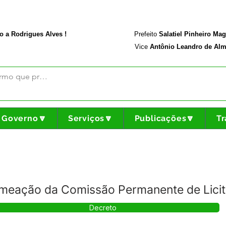
rodriguesalves.ac.gov.br
Portal da Transparência
o a Rodrigues Alves !
Prefeito
Salatiel Pinheiro Ma
Vice
Antônio Leandro de Alm
Governo🔽
Serviços🔽
Publicações🔽
Tr
meação da Comissão Permanente de Lici
Decreto