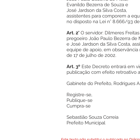
Evanildo Bezerra de Souza e
José Jardson da Silva Costa,
assistentes para comporem a equ
no disposto na Lei n° 8.666/93 de
Art. 2°
O servidor: Dilmeres Freita
pregoeiro João Paulo Bezerra de 
e José Jardson da Silva Costa, as
equipe de apoio, em observância n
de 17 de julho de 2002.
Art. 3º
Este Decreto entrará em vig
publicação com efeito retroativo 
Gabinete do Prefeito, Rodrigues 
Registre-se,
Publique-se
Cumpra-se
Sebastião Souza Correia
Prefeito Municipal
Este texto não substitui o publicado no Diário 