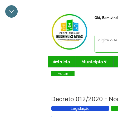
+55 68 3342-1047
prefeito@
Olá, Bem-vind
🏡Início
Município🔽
Voltar
Decreto 012/2020 - No
Legislação